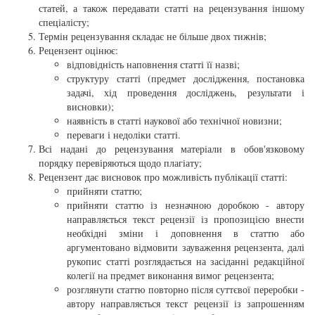
статей, а також передавати статті на рецензування іншому
спеціалісту;
Термін рецензування складає не більше двох тижнів;
Рецензент оцінює:
відповідність наповнення статті її назві;
структуру статті (предмет дослідження, постановка
задачі, хід проведення досліджень, результати і
висновки);
наявність в статті наукової або технічної новизни;
переваги і недоліки статті.
Всі надані до рецензування матеріали в обов'язковому
порядку перевіряються щодо плагіату;
Рецензент дає висновок про можливість публікації статті:
прийняти статтю;
прийняти статтю із незначною доробкою - автору
направляється текст рецензії із пропозицією внести
необхідні зміни і доповнення в статтю або
аргументовано відмовити зауваження рецензента, далі
рукопис статті розглядається на засіданні редакційної
колегії на предмет виконання вимог рецензента;
розглянути статтю повторно після суттєвої переробки -
автору направляється текст рецензії із запрошенням