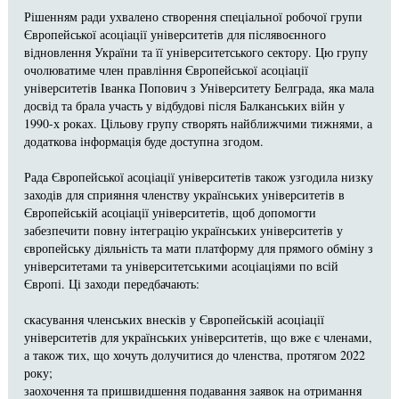
Рішенням ради ухвалено створення спеціальної робочої групи
Європейської асоціації університетів для післявоєнного
відновлення України та її університетського сектору. Цю групу
очолюватиме член правління Європейської асоціації
університетів Іванка Попович з Університету Белграда, яка мала
досвід та брала участь у відбудові після Балканських війн у
1990-х роках. Цільову групу створять найближчими тижнями, а
додаткова інформація буде доступна згодом.
Рада Європейської асоціації університетів також узгодила низку
заходів для сприяння членству українських університетів в
Європейській асоціації університетів, щоб допомогти
забезпечити повну інтеграцію українських університетів у
європейську діяльність та мати платформу для прямого обміну з
університетами та університетськими асоціаціями по всій
Європі. Ці заходи передбачають:
скасування членських внесків у Європейській асоціації
університетів для українських університетів, що вже є членами,
а також тих, що хочуть долучитися до членства, протягом 2022
року;
заохочення та пришвидшення подавання заявок на отримання