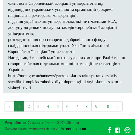
членства в Європейській асоціації університетів від
відповідних українських установ та організацій (зокрема
національна ректорська конференція);
надання українським університетам, які не є членами EUA,
доступу до деяких послуг та заходів Європейської асоціації
університетів;
розгляд питання про створення добровільного фонду
солідарності для підтримки участі України в діяльності
Європейської асоціації університетів.
Нагадаємо, Європейський центр сучасних мов при Раді Європи
створив сайт для підтримки мовної інтеграції переселенців з
України.
https://mon.gov.ua/ua/news/yevropejska-asociaciya-universitetiv-
shvalila-kompleks-zahodiv-dlya-dopomogi-ukrayinskomu-sektoru-
vishoyi-osviti
«
1
2
3
4
5
6
7
8
9
10
»
Розробник:
Сакалюк Олексій Юрійович
|
fst.ontu.edu.ua
Харчова наука і технологія
©
2017