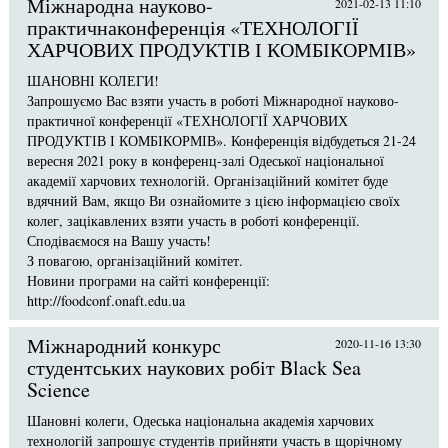
Міжнародна науково-
2021-02-13 11:10
практичнаконференція «ТЕХНОЛОГІЇ
ХАРЧОВИХ ПРОДУКТІВ І КОМБІКОРМІВ»
ШАНОВНІ КОЛЕГИ!
Запрошуємо Вас взяти участь в роботі Міжнародної науково-
практичної конференції «ТЕХНОЛОГІЇ ХАРЧОВИХ
ПРОДУКТІВ І КОМБІКОРМІВ». Конференція відбудеться 21-24
вересня 2021 року в конференц-залі Одеської національної
академії харчових технологій. Організаційний комітет буде
вдячний Вам, якщо Ви ознайомите з цією інформацією своїх
колег, зацікавлених взяти участь в роботі конференції.
Сподіваємося на Вашу участь!
З повагою, організаційний комітет.
Новини програми на сайті конференції:
http://foodconf.onaft.edu.ua
Міжнародний конкурс
2020-11-16 13:30
студентських наукових робіт Black Sea
Science
Шановні колеги, Одеська національна академія харчових
технологій запрошує студентів прийняти участь в щорічному