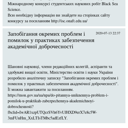
Міжнародному конкурсі студентських наукових робіт Black Sea
Science.
Всю необхідну інформацію ви знайдете на сторінках сайту
конкурсу за посиланням http://isc.onaft.edu.ua/
Запобігання окремих проблем і
2020-07-13 22:37
помилок у практиках забезпечення
академічної доброчесності
Шановні науковці, члени редакційних колегій, аспіранти та
здобувачі вищої освіти, Міністерство освіти і науки України
розробило аналітичну записку "Запобігання окремих проблем і
помилок у практиках забезпечення академічної доброчесності".
Її можна завантажити за посиланням.
https://mon.gov.ua/ua/npa/do-pitannya-uniknennya-problem-i-
pomilok-u-praktikah-zabezpechennya-akademichnoyi-
dobrochesnosti?
fbclid=IwAR1xzpUTQcrSVh6YvUJHXD9erX7e8c5W-
3mFUnHm_XxLTIsTMbc5adEzfLY.